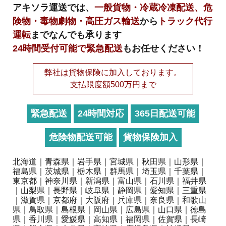
アキソラ運送では、
一般貨物・冷蔵冷凍配送、危
険物・毒物劇物・高圧ガス輸送
から
トラック代行
運転
までなんでも承ります
24時間受付可能で緊急配送
もお任せください！
弊社は貨物保険に加入しております。
支払限度額500万円まで
緊急配送
24時間対応
365日配送可能
危険物配送可能
貨物保険加入
北海道｜青森県｜岩手県｜宮城県｜秋田県｜山形県｜
福島県｜茨城県｜栃木県｜群馬県｜埼玉県｜千葉県｜
東京都｜神奈川県｜新潟県｜富山県｜石川県｜福井県
｜山梨県｜長野県｜岐阜県｜静岡県｜愛知県｜三重県
｜滋賀県｜京都府｜大阪府｜兵庫県｜奈良県｜和歌山
県｜鳥取県｜島根県｜岡山県｜広島県｜山口県｜徳島
県｜香川県｜愛媛県｜高知県｜福岡県｜佐賀県｜長崎