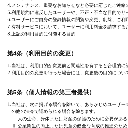
4.
メンテナンス、重要なお知らせなど必要に応じたご連絡
5.
利用規約に違反したユーザーや、不正・不当な目的でサ
6.
ユーザーにご自身の登録情報の閲覧や変更、削除、ご利
7.
有料サービスにおいて、ユーザーに利用料金を請求する
8.
上記の利用目的に付随する目的
第4条（利用目的の変更）
1.
当社は、利用目的が変更前と関連性を有すると合理的に
2.
利用目的の変更を行った場合には、変更後の目的につい
第5条（個人情報の第三者提供）
1.
当社は、次に掲げる場合を除いて、あらかじめユーザー
の他の法令で認められる場合を除きます。
Ⅰ.
人の生命、身体または財産の保護のために必要がある
Ⅱ.
公衆衛生の向上または児童の健全な育成の推進のため