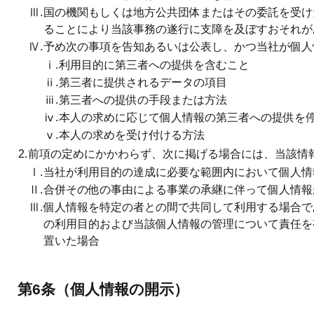
Ⅲ.
国の機関もしくは地方公共団体またはその委託を受け
ることにより当該事務の遂行に支障を及ぼすおそれが
Ⅳ.
予め次の事項を告知あるいは公表し、かつ当社が個人
ⅰ.
利用目的に第三者への提供を含むこと
ⅱ.
第三者に提供されるデータの項目
ⅲ.
第三者への提供の手段または方法
ⅳ.
本人の求めに応じて個人情報の第三者への提供を
ⅴ.
本人の求めを受け付ける方法
2.
前項の定めにかかわらず、次に掲げる場合には、当該情
Ⅰ.
当社が利用目的の達成に必要な範囲内において個人情
Ⅱ.
合併その他の事由による事業の承継に伴って個人情報
Ⅲ.
個人情報を特定の者との間で共同して利用する場合で
の利用目的および当該個人情報の管理について責任を
置いた場合
第6条（個人情報の開示）